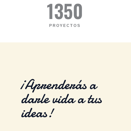
1350
PROYECTOS
¡Aprenderás a
darle vida a tus
ideas!